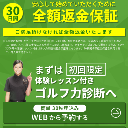
安心して始めて
いただくために
30
全額返金保証
日間
ご満足頂けなければ全額返金いたします
※入会時に契約したコースの初回ご利用日から30日間。返金の手続きは、来店のうえ書面で行うものと
し、電話、メール等の手段による手続きには応じかねます。ライザップゴルフにて販売する物品・60分
3,300円の体験レッスン付きゴルフ力診断は返金保証外となります。 30日間全額返金保証を利用する
と、再入会できません。
まずは
初回限定
体験レッスン付き
ゴルフ力診断へ
簡単 30秒申込み
WEB
予約
から
する